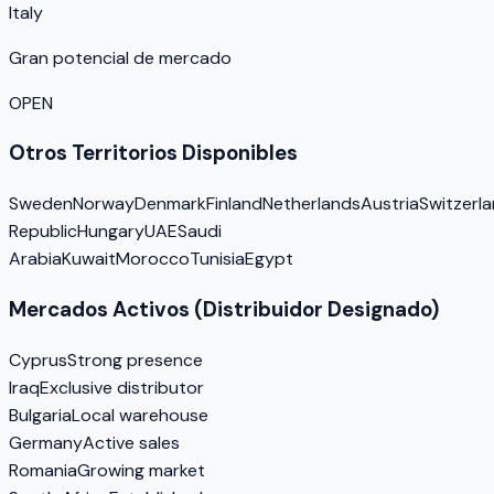
Italy
Gran potencial de mercado
OPEN
Otros Territorios Disponibles
Sweden
Norway
Denmark
Finland
Netherlands
Austria
Switzerl
Republic
Hungary
UAE
Saudi
Arabia
Kuwait
Morocco
Tunisia
Egypt
Mercados Activos (Distribuidor Designado)
Cyprus
Strong presence
Iraq
Exclusive distributor
Bulgaria
Local warehouse
Germany
Active sales
Romania
Growing market