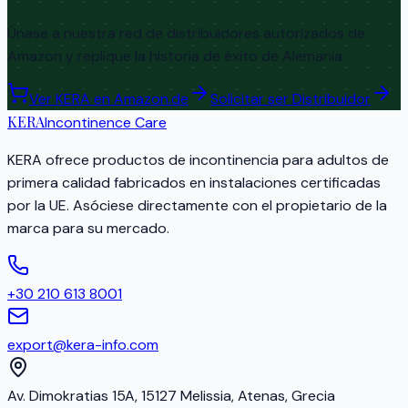
Únase a nuestra red de distribuidores autorizados de
Amazon y replique la historia de éxito de Alemania
Ver KERA en Amazon.de
Solicitar ser Distribuidor
KERA
Incontinence Care
KERA ofrece productos de incontinencia para adultos de
primera calidad fabricados en instalaciones certificadas
por la UE. Asóciese directamente con el propietario de la
marca para su mercado.
+30 210 613 8001
export@kera-info.com
Av. Dimokratias 15A, 15127 Melissia, Atenas, Grecia