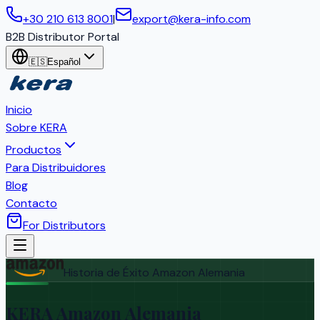
+30 210 613 8001
|
export@kera-info.com
B2B Distributor Portal
🇪🇸
Español
Inicio
Sobre KERA
Productos
Para Distribuidores
Blog
Contacto
For Distributors
Historia de Éxito Amazon Alemania
KERA Amazon Alemania