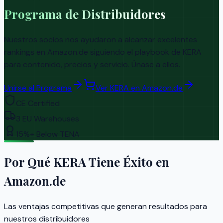
Programa de Distribuidores
Nuestros socios nos ayudaron a alcanzar excelentes
rankings en Amazon.de siguiendo el playbook de KERA
para contenido, precios y servicio. Únase a ellos.
Unirse al Programa
Ver KERA en Amazon.de
CE Certified
3 EU Warehouses
15%+ Below TENA
Por Qué KERA Tiene Éxito en
Amazon.de
Las ventajas competitivas que generan resultados para
nuestros distribuidores